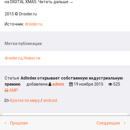
на DIGITAL XMAS. Читать дальше →
2015 © Droider.ru
Источник:
droider.ru
Метки публикации
droider.ru
,
Новости
Статья:
AdIndex открывает собственную индустриальную
премию
добавлена
admin
19 ноября 2015
525
AMP
Кратко по миру
/
android
Похожие новости:
Прошлая
Следующая