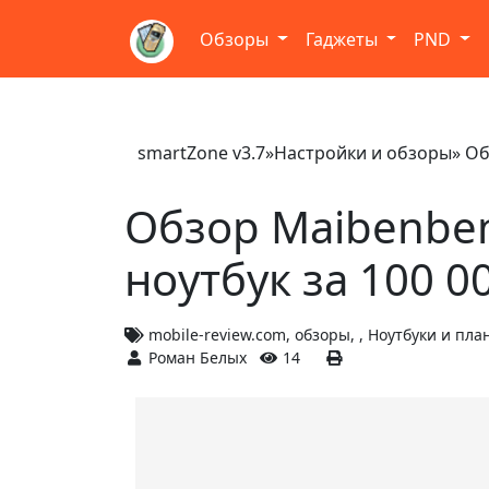
Обзоры
Гаджеты
PND
smartZone v3.7
»
Настройки и обзоры
» Об
Обзор Maibenbe
ноутбук за 100 0
mobile-review.com
,
обзоры
,
,
Ноутбуки и пл
Роман Белых
14