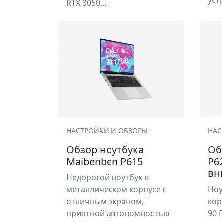
уст
RTX 3050…
НАСТРОЙКИ И ОБЗОРЫ
НАС
Обзор ноутбука
Об
Maibenben P615
P6
вн
Недорогой ноутбук в
металлическом корпусе с
Ноу
отличным экраном,
кор
приятной автономностью
90 