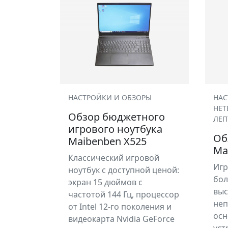
НАСТРОЙКИ И ОБЗОРЫ
НАС
НЕТ
Обзор бюджетного
ЛЕ
игрового ноутбука
Об
Maibenben X525
Ma
Классический игровой
Игр
ноутбук с доступной ценой:
бол
экран 15 дюймов с
выс
частотой 144 Гц, процессор
неп
от Intel 12-го поколения и
осн
видеокарта Nvidia GeForce