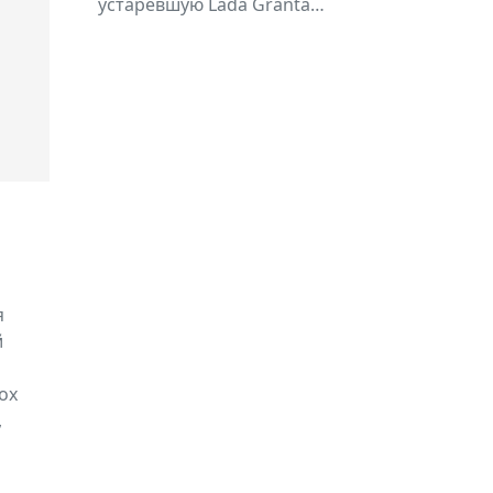
устаревшую Lada Granta…
я
й
ох
,