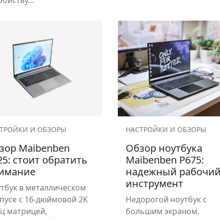
ройству…
ТРОЙКИ И ОБЗОРЫ
НАСТРОЙКИ И ОБЗОРЫ
зор Maibenben
Обзор ноутбука
25: стоит обратить
Maibenben P675:
имание
надежный рабочи
инструмент
тбук в металлическом
пусе с 16-дюймовой 2K
Недорогой ноутбук с
Гц матрицей,
большим экраном,