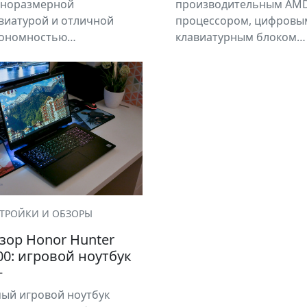
лноразмерной
производительным AM
виатурой и отличной
процессором, цифровы
тономностью…
клавиатурным блоком…
ТРОЙКИ И ОБЗОРЫ
зор Honor Hunter
00: игровой ноутбук
+
ый игровой ноутбук