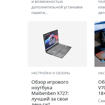
и возможностью
по
дополнительной установки
кла
памяти…
ав
НАСТРОЙКИ И ОБЗОРЫ
НАС
Обзор игрового
Об
ноутбука
V7
Maibenben X727:
18
лучший за свои
Сам
деньги?