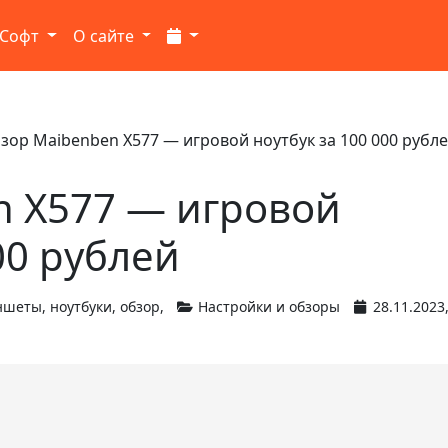
Софт
О сайте
зор Maibenben X577 — игровой ноутбук за 100 000 рубл
n X577 — игровой
00 рублей
аншеты
,
ноутбуки
,
обзор
,
Настройки и обзоры
28.11.2023