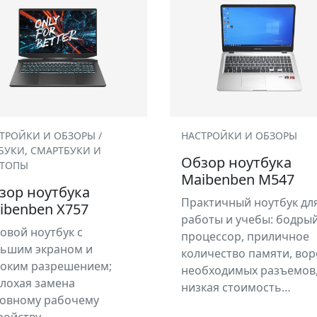
ТРОЙКИ И ОБЗОРЫ /
НАСТРОЙКИ И ОБЗОРЫ
БУКИ, СМАРТБУКИ И
Обзор ноутбука
ПТОПЫ
Maibenben M547
зор ноутбука
Практичный ноутбук дл
ibenben X757
работы и учебы: бодры
овой ноутбук с
процессор, приличное
ьшим экраном и
количество памяти, вор
оким разрешением;
необходимых разъемов
лохая замена
низкая стоимость…
овному рабочему